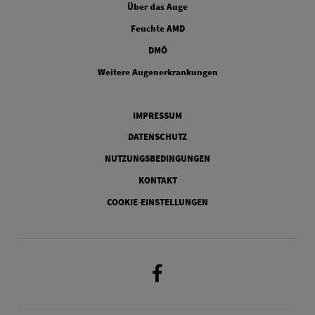
Über das Auge
FOOTER COLUMN TWO
Feuchte AMD
FOOTER COLUMN THREE
DMÖ
FOOTER COLUMN FOUR
Weitere Augenerkrankungen
Legal
IMPRESSUM
DATENSCHUTZ
NUTZUNGSBEDINGUNGEN
KONTAKT
COOKIE-EINSTELLUNGEN
Facebook