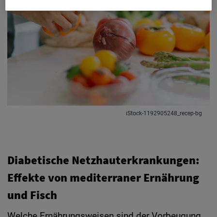
iStock-1192905248_recep-bg
Diabetische Netzhauterkrankungen:
Effekte von mediterraner Ernährung
und Fisch
Welche Ernährungsweisen sind der Vorbeugung