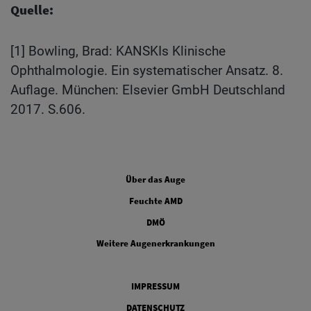
Quelle:
[1] Bowling, Brad: KANSKIs Klinische
Ophthalmologie. Ein systematischer Ansatz. 8.
Auflage. München: Elsevier GmbH Deutschland
2017. S.606.
FOOTER COLUMN ONE
Über das Auge
FOOTER COLUMN TWO
Feuchte AMD
FOOTER COLUMN THREE
DMÖ
FOOTER COLUMN FOUR
Weitere Augenerkrankungen
Legal
IMPRESSUM
DATENSCHUTZ