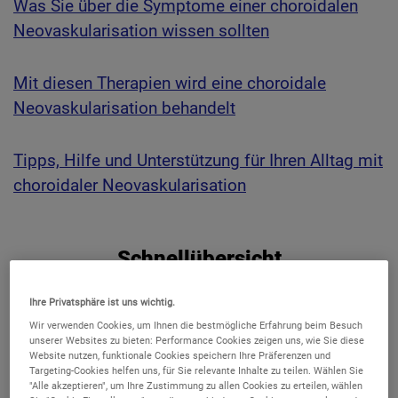
Was Sie über die Symptome einer choroidalen
Neovaskularisation wissen sollten
Mit diesen Therapien wird eine choroidale
Neovaskularisation behandelt
Tipps, Hilfe und Unterstützung für Ihren Alltag mit
choroidaler Neovaskularisation
Schnellübersicht
Wichtige Infos und Links.
Ihre Privatsphäre ist uns wichtig.
Wir verwenden Cookies, um Ihnen die bestmögliche Erfahrung beim Besuch
unserer Websites zu bieten: Performance Cookies zeigen uns, wie Sie diese
Zur Übersicht
Website nutzen, funktionale Cookies speichern Ihre Präferenzen und
Makulaerkrankungen
Targeting-Cookies helfen uns, für Sie relevante Inhalte zu teilen. Wählen Sie
"Alle akzeptieren", um Ihre Zustimmung zu allen Cookies zu erteilen, wählen