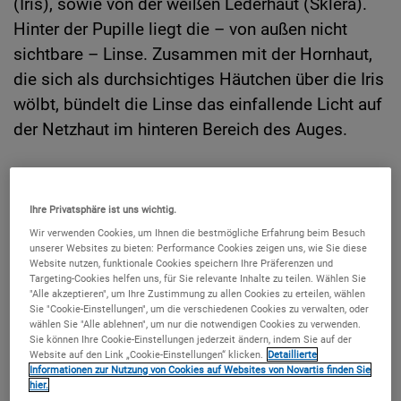
(Iris), sowie von der weißen Lederhaut (Sklera).
Hinter der Pupille liegt die – von außen nicht
sichtbare – Linse. Zusammen mit der Hornhaut,
die sich als durchsichtiges Häutchen über die Iris
wölbt, bündelt die Linse das einfallende Licht auf
der Netzhaut im hinteren Bereich des Auges.
Ihre Privatsphäre ist uns wichtig.
Wir verwenden Cookies, um Ihnen die bestmögliche Erfahrung beim Besuch
unserer Websites zu bieten: Performance Cookies zeigen uns, wie Sie diese
Website nutzen, funktionale Cookies speichern Ihre Präferenzen und
Targeting-Cookies helfen uns, für Sie relevante Inhalte zu teilen. Wählen Sie
"Alle akzeptieren", um Ihre Zustimmung zu allen Cookies zu erteilen, wählen
Sie "Cookie-Einstellungen", um die verschiedenen Cookies zu verwalten, oder
wählen Sie "Alle ablehnen", um nur die notwendigen Cookies zu verwenden.
Sie können Ihre Cookie-Einstellungen jederzeit ändern, indem Sie auf der
Website auf den Link „Cookie-Einstellungen“ klicken.
Detaillierte
Informationen zur Nutzung von Cookies auf Websites von Novartis finden Sie
hier.