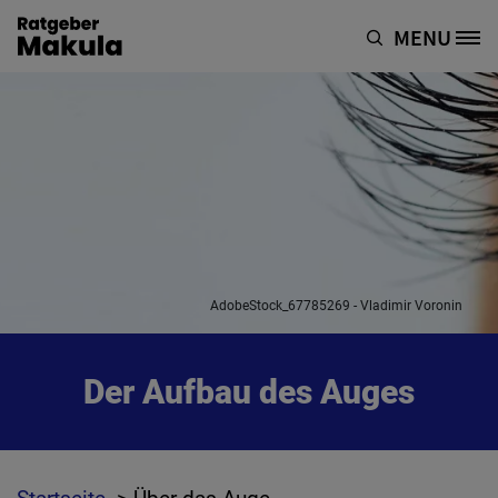
Direkt zum Inhalt
MENU
Site Logo
AdobeStock_67785269 - Vladimir Voronin
Der Aufbau des Auges