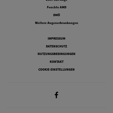
FOOTER COLUMN TWO
Feuchte AMD
FOOTER COLUMN THREE
DMÖ
FOOTER COLUMN FOUR
Weitere Augenerkrankungen
Legal
IMPRESSUM
DATENSCHUTZ
NUTZUNGSBEDINGUNGEN
KONTAKT
COOKIE-EINSTELLUNGEN
Facebook