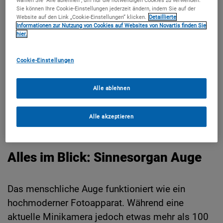
wählen Sie "Alle ablehnen", um nur die notwendigen Cookies zu verwenden.
Sie können Ihre Cookie-Einstellungen jederzeit ändern, indem Sie auf der
Website auf den Link „Cookie-Einstellungen“ klicken.
Detaillierte
Informationen zur Nutzung von Cookies auf Websites von Novartis finden Sie
hier.
Cookie-Einstellungen
Alle ablehnen
gettyimages_1158244630_RapidEye
Alle akzeptieren
Alles im Blick: Sinnesorgan Auge
Das menschliche Auge funktioniert wie ein
hochmoderner Fotoapparat. Während eine
aktuelle Minikamera jedoch etwas mehr als 100