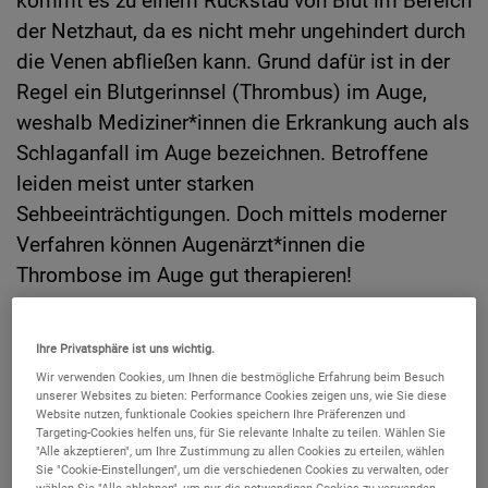
kommt es zu einem Rückstau von Blut im Bereich
der Netzhaut, da es nicht mehr ungehindert durch
die Venen abfließen kann. Grund dafür ist in der
Regel ein Blutgerinnsel (Thrombus) im Auge,
weshalb Mediziner*innen die Erkrankung auch als
Schlaganfall im Auge bezeichnen. Betroffene
leiden meist unter starken
Sehbeeinträchtigungen. Doch mittels moderner
Verfahren können Augenärzt*innen die
Thrombose im Auge gut therapieren!
Ihre Privatsphäre ist uns wichtig.
Wir verwenden Cookies, um Ihnen die bestmögliche Erfahrung beim Besuch
unserer Websites zu bieten: Performance Cookies zeigen uns, wie Sie diese
Website nutzen, funktionale Cookies speichern Ihre Präferenzen und
Targeting-Cookies helfen uns, für Sie relevante Inhalte zu teilen. Wählen Sie
"Alle akzeptieren", um Ihre Zustimmung zu allen Cookies zu erteilen, wählen
Sie "Cookie-Einstellungen", um die verschiedenen Cookies zu verwalten, oder