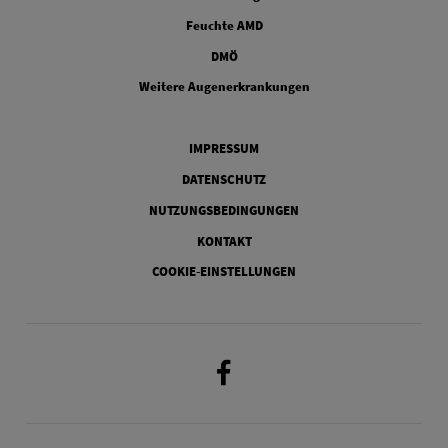
FOOTER COLUMN TWO
Feuchte AMD
FOOTER COLUMN THREE
DMÖ
FOOTER COLUMN FOUR
Weitere Augenerkrankungen
Legal
IMPRESSUM
DATENSCHUTZ
NUTZUNGSBEDINGUNGEN
KONTAKT
COOKIE-EINSTELLUNGEN
Facebook