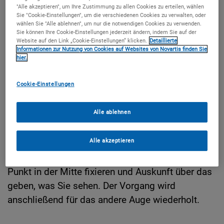
diesem Rahmen wird bei Verdacht der Amsler-
"Alle akzeptieren", um Ihre Zustimmung zu allen Cookies zu erteilen, wählen
Gitter-Test zur Früherkennung einer
Sie "Cookie-Einstellungen", um die verschiedenen Cookies zu verwalten, oder
wählen Sie "Alle ablehnen", um nur die notwendigen Cookies zu verwenden.
Makuladegeneration oder anderer
Sie können Ihre Cookie-Einstellungen jederzeit ändern, indem Sie auf der
Website auf den Link „Cookie-Einstellungen“ klicken.
Detaillierte
Netzhauterkrankungen durchgeführt.
Informationen zur Nutzung von Cookies auf Websites von Novartis finden Sie
hier.
Der Test besteht aus einem quadratischen
Cookie-Einstellungen
Rastergitter mit geraden Linien. In der Mitte des
Gitternetzes befindet sich ein schwarzer Punkt.
Alle ablehnen
Der*Die Ärzt*in legt Ihnen dieses vor und deckt
eines Ihrer Augen ab, damit eine mögliche
Alle akzeptieren
Schwäche des einen Auges nicht durch das
andere ausgeglichen wird. Nun müssen Sie den
Punkt in der Mitte fixieren und Auskunft über das
geben, was Sie sehen. Der Vorgang wird
anschließend für das andere Auge wiederholt.