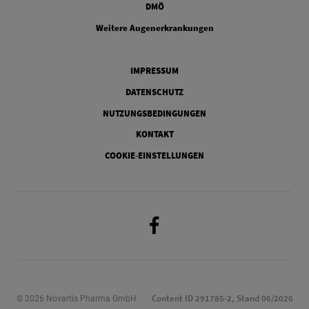
DMÖ
FOOTER COLUMN FOUR
Weitere Augenerkrankungen
Legal
IMPRESSUM
DATENSCHUTZ
NUTZUNGSBEDINGUNGEN
KONTAKT
COOKIE-EINSTELLUNGEN
Facebook
Content ID 291785-2, Stand 06/2026
© 2026 Novartis Pharma GmbH