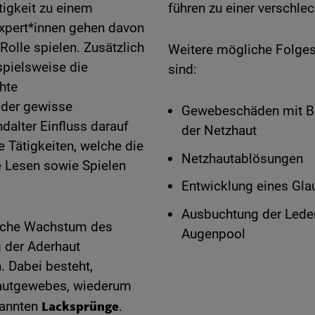
tigkeit zu einem
führen zu einer verschlec
pert*innen gehen davon
Rolle spielen. Zusätzlich
Weitere mögliche Folge
pielsweise die
sind:
hte
oder gewisse
Gewebeschäden mit Bil
dalter Einfluss darauf
der Netzhaut
 Tätigkeiten, welche die
Netzhautablösungen
e Lesen sowie Spielen
Entwicklung eines Gla
Ausbuchtung der Leder
liche Wachstum des
Augenpool
 der Aderhaut
. Dabei besteht,
autgewebes, wiederum
Lacksprünge
nannten
.