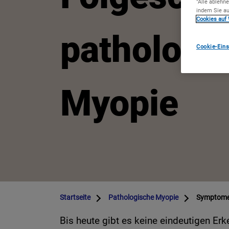
"Alle ablehn
indem Sie au
Cookies auf 
pathologi
Cookie-Eins
Myopie
Startseite
Pathologische Myopie
Symptom
Bis heute gibt es keine eindeutigen Erk