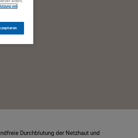
derzeit ändern,
Nutzung von
kzeptieren
andfreie Durchblutung der Netzhaut und