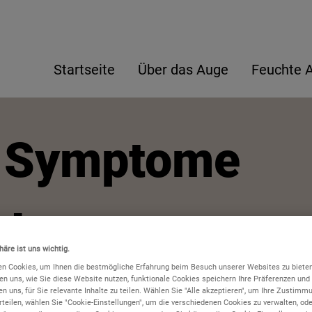
Direkt zum Inhalt
Startseite
Über das Auge
Feuchte
, Symptome
che
häre ist uns wichtig.
n Cookies, um Ihnen die bestmögliche Erfahrung beim Besuch unserer Websites zu biete
en uns, wie Sie diese Website nutzen, funktionale Cookies speichern Ihre Präferenzen und 
den einer
n uns, für Sie relevante Inhalte zu teilen. Wählen Sie "Alle akzeptieren", um Ihre Zustimmu
rteilen, wählen Sie "Cookie-Einstellungen", um die verschiedenen Cookies zu verwalten, od