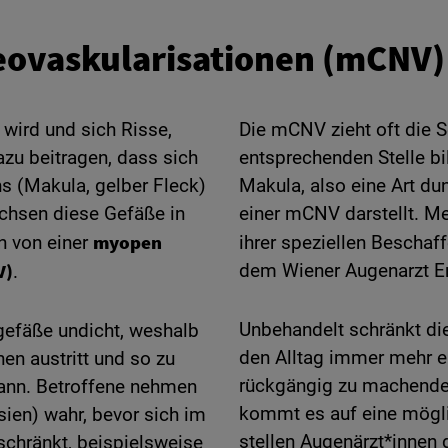
eovaskularisationen (mCNV)
wird und sich Risse,
Die mCNV zieht oft die S
azu beitragen, dass sich
entsprechenden Stelle bi
s (Makula, gelber Fleck)
Makula, also eine Art du
achsen diese Gefäße in
einer mCNV darstellt. M
myopen
n von einer
ihrer speziellen Beschaf
V)
dem Wiener Augenarzt Er
.
Unbehandelt schränkt d
gefäße undicht, weshalb
den Alltag immer mehr ei
nen austritt und so zu
rückgängig zu machende 
ann. Betroffene nehmen
kommt es auf eine mögli
ien) wahr, bevor sich im
stellen Augenärzt*innen 
schränkt, beispielsweise