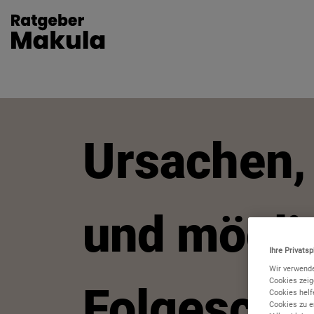
Site Logo
Ursachen
und mögli
Ihre Privatsp
Wir verwende
Cookies zeig
Folgeschä
Cookies helfe
Cookies zu e