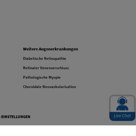
FOOTER COLUMN FOUR
Weitere Augenerkrankungen
Diabetische Retinopathie
Retinaler Venenverschluss
Pathologische Myopie
Choroidale Neovaskularisation
-EINSTELLUNGEN