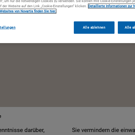
en", um nur die notwendigen Cookies zu verwenden. Sie können Ihre Cookie-Einstellungen je
f der Website auf den Link „Cookie-Einstellungen“ klicken.
Detaillierte Informationen zur 
Websites von Novartis finden Sie hier.
schen
tellungen
Alle ablehnen
Alle a
e
enntnisse darüber,
Sie vermindern die einw