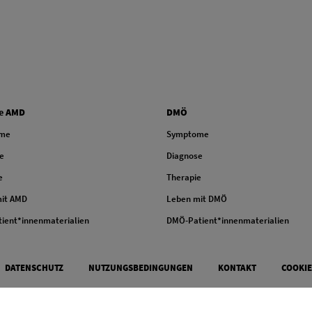
 COLUMN TWO
FOOTER COLUMN THREE
e AMD
DMÖ
me
Symptome
e
Diagnose
e
Therapie
it AMD
Leben mit DMÖ
ient*innenmaterialien
DMÖ-Patient*innenmaterialien
DATENSCHUTZ
NUTZUNGSBEDINGUNGEN
KONTAKT
COOKIE