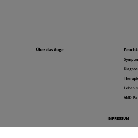
FOOTER COLUMN ONE
FOOTER
Über das Auge
Feucht
Sympto
Diagnos
Therapi
Leben m
AMD-Pat
Legal
IMPRESSUM