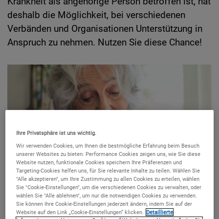
Krankheit als angehörige Person betroffen ist, hat
deshalb die Möglichkeit, bei verschiedenen
Verbänden und Organisationen Unterstützung in
Anspruch zu nehmen. Nutzen Sie diese Chance!
Ihre Privatsphäre ist uns wichtig.
Wir verwenden Cookies, um Ihnen die bestmögliche Erfahrung beim Besuch
unserer Websites zu bieten: Performance Cookies zeigen uns, wie Sie diese
Website nutzen, funktionale Cookies speichern Ihre Präferenzen und
Targeting-Cookies helfen uns, für Sie relevante Inhalte zu teilen. Wählen Sie
"Alle akzeptieren", um Ihre Zustimmung zu allen Cookies zu erteilen, wählen
Sie "Cookie-Einstellungen", um die verschiedenen Cookies zu verwalten, oder
wählen Sie "Alle ablehnen", um nur die notwendigen Cookies zu verwenden.
Sie können Ihre Cookie-Einstellungen jederzeit ändern, indem Sie auf der
Website auf den Link „Cookie-Einstellungen“ klicken.
Detaillierte