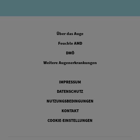
FOOTER COLUMN ONE
Über das Auge
FOOTER COLUMN TWO
Feuchte AMD
FOOTER COLUMN THREE
DMÖ
FOOTER COLUMN FOUR
Weitere Augenerkrankungen
Legal
IMPRESSUM
DATENSCHUTZ
NUTZUNGSBEDINGUNGEN
KONTAKT
COOKIE-EINSTELLUNGEN